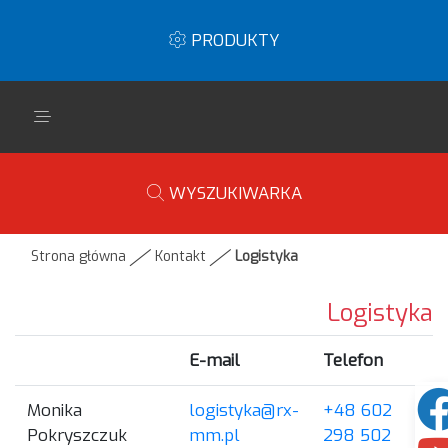
PRODUKTY
WYSZUKIWARKA
Strona główna
Kontakt
Logistyka
Logistyka
E-mail
Telefon
Monika
logistyka@rx-
+48 602
Pokryszczuk
mm.pl
298 502